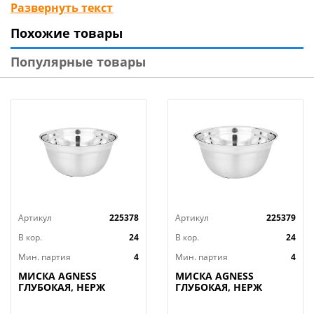
Может служить как емкость для хранения фруктов,
Развернуть текст
снеков, сухофруктов.
Похожие товары
ПРОТИВОСКОЛЬЗЯЩЕЕ ДНО обеспечивает
Популярные товары
УСТОЙЧИВОСТЬ на гладкой поверхности и
добавляет КОМФОРТ в использовании.
НЕЗАМЕНИМЫЕ в хозяйстве, ОСОБОПРОЧНЫЕ и
УДОБНЫЕ они прослужат долгие годы.
Артикул
225378
Артикул
225379
В кор.
24
В кор.
24
Мин. партия
4
Мин. партия
4
МИСКА AGNESS
МИСКА AGNESS
ГЛУБОКАЯ, НЕРЖ
ГЛУБОКАЯ, НЕРЖ
СТАЛЬ,
СТАЛЬ,
ПРОТИВОСКОЛЬЗЯЩЕЕ
ПРОТИВОСКОЛЬЗЯЩЕЕ