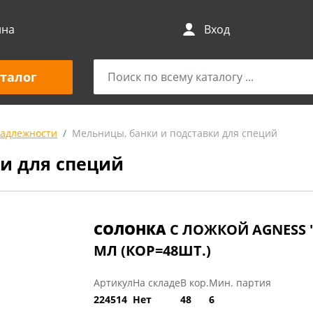
ина
Вход
талог
адлежности
Мельницы, банки и подставки для специй
и для специй
СОЛОНКА
С ЛОЖКОЙ AGNESS "
МЛ (КОР=48ШТ.)
Артикул
На складе
В кор.
Мин. партия
224514
Нет
48
6