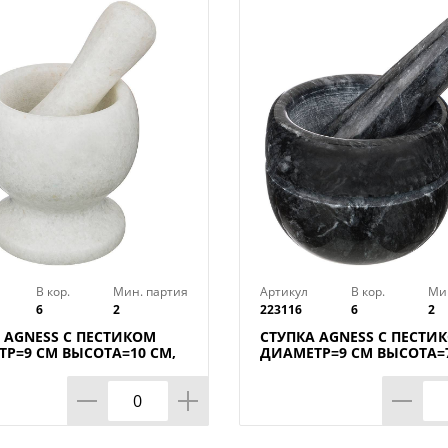
Посуда AGNESS изготавливается из дол
толстостенная, но при этом необычайно
добавлен природный минерал доломит. 
поражает своей невесомостью. Поскол
он совершенно безопасен: не выделяет 
Продукты в такой посуде максимально 
и аромат.
Правила ухода за доломитовой посудой
• НЕ использовать абразивные чистящи
В кор.
Мин. партия
Артикул
В кор.
Ми
6
2
223116
6
2
• НЕ использовать в СВЧ печах и ПММ;
 AGNESS С ПЕСТИКОМ
СТУПКА AGNESS С ПЕСТИ
Р=9 СМ ВЫСОТА=10 СМ,
ДИАМЕТР=9 СМ ВЫСОТА=7
АБОР.
КОР=6НАБОР.
• мыть с применением нейтральных мо
• избегать резкого перепада температу