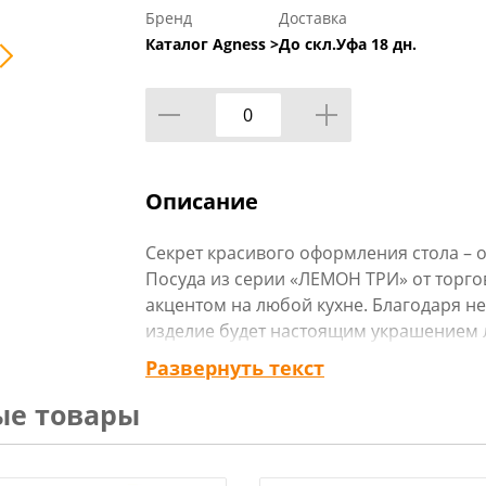
Бренд
Доставка
Каталог Agness >
До скл.Уфа 18 дн.
Описание
Секрет красивого оформления стола – о
Посуда из серии «ЛЕМОН ТРИ» от торг
акцентом на любой кухне. Благодаря 
изделие будет настоящим украшением л
прекрасно подойдет в качестве подарк
Развернуть текст
Сделайте себе подарок, побалуйте себя 
ые товары