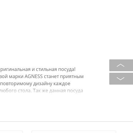
ригинальная и стильная посуда!
овой марки AGNESS станет приятным
неповторимому дизайну каждое
юбого стола. Так же данная посуда
а и никого не оставит равнодушным.
и своих близких!