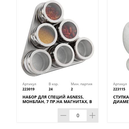
Артикул
В кор.
Мин. партия
Артикул
223019
24
2
223115
НАБОР ДЛЯ СПЕЦИЙ AGNESS,
СТУПКА
МОНБЛАН, 7 ПР.НА МАГНИТАХ, В
ДИАМЕТ
Т.Ч. МЕТАЛ.ПОДСТАВКА 20*22*5
КОР=6Н
СМ, КОР=24НАБ.