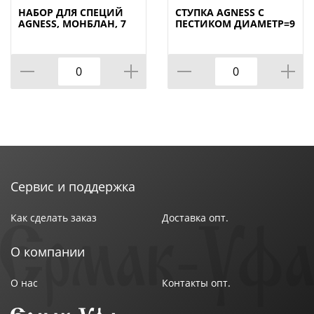
НАБОР ДЛЯ СПЕЦИЙ
СТУПКА AGNESS С
AGNESS, МОНБЛАН, 7
ПЕСТИКОМ ДИАМЕТР=9
ПР.НА МАГНИТАХ, В
СМ ВЫСОТА=10 СМ,
Т.Ч. МЕТАЛ.ПОДСТАВКА
КОР=6НАБОР.
20*22*5 СМ,
КОР=24НАБ.
Сервис и поддержка
Как сделать заказ
Доставка опт.
О компании
О нас
Контакты опт.