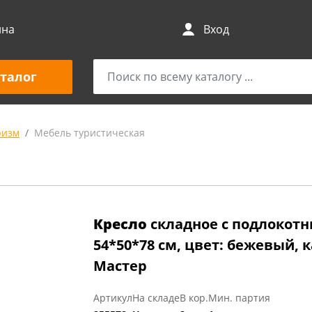
ина
Вход
талог
ризм
Мебель туристическая
Кресло
складное с подлокотни
54*50*78 см, цвет: бежевый,
Мастер
Артикул
На складе
В кор.
Мин. партия