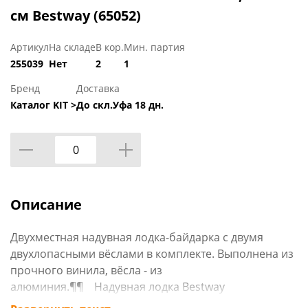
см Bestway (65052)
Артикул
На складе
В кор.
Мин. партия
255039
Нет
2
1
Бренд
Доставка
Каталог KIT >
До скл.Уфа 18 дн.
Описание
Двухместная надувная лодка-байдарка с двумя
двухлопасными вёслами в комплекте. Выполнена из
прочного винила, вёсла - из
алюминия.¶¶ Надувная лодка Bestway
65052.¶ Размеры лодки 330х94 см.¶ Вместимость