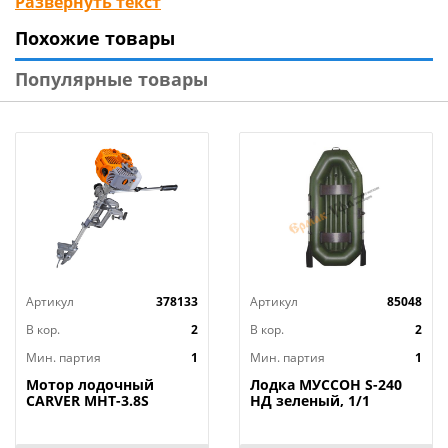
Развернуть текст
2 чел.¶ Грузоподъемность 200 кг.¶ Ручной насос
Похожие товары
1,5 л.¶ 2 двухлопастных весла.¶ Нейлоновый тент-
чехол.¶ Вес в упаковке 17,4 кг.¶
Популярные товары
Артикул
378133
Артикул
85048
В кор.
2
В кор.
2
Мин. партия
1
Мин. партия
1
Мотор лодочный
Лодка МУССОН S-240
CARVER MHT-3.8S
НД зеленый, 1/1