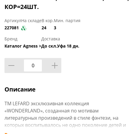
КОР=24ШТ.
Артикул
На складе
В кор.
Мин. партия
227081
24
3
Бренд
Доставка
Каталог Agness >
До скл.Уфа 18 дн.
Описание
ТМ LEFARD эксклюзивная коллекция
«WONDERLAND», созданная по мотивам
литературных произведений в стиле фэнтези, на
которых воспитывалось не одно поколение детей и
выросших взрослых. Удивительную историю