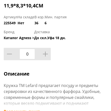
11,9*8,3*10,4СМ
Артикул
На складе
В кор.
Мин. партия
225549
Нет
36
6
Бренд
Доставка
Каталог Agness >
До скл.Уфа 18 дн.
Описание
Кружка TM Lefard предлагает посуду и предметы
сервировки из качественного фарфора. Удобные,
современные формы и популярные смайлики,
которые весело подмигивают и поднимают
настоение, дарят заряд энергии на целый день.