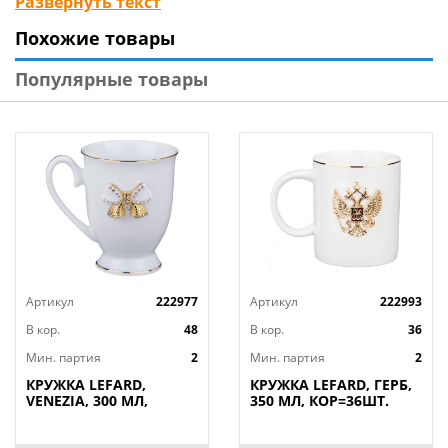
Развернуть текст
Прекрасный подарок. Продукция сертифицирована
Похожие товары
и безопасна для контакта с пищевыми продуктами.
Можно ставить в микроволновую печь, мыть в
Популярные товары
посудомоечной машине.
Артикул
222977
Артикул
222993
В кор.
48
В кор.
36
Мин. партия
2
Мин. партия
2
КРУЖКА LEFARD,
КРУЖКА LEFARD, ГЕРБ,
VENEZIA, 300 МЛ,
350 МЛ, КОР=36ШТ.
КОР=48ШТ.