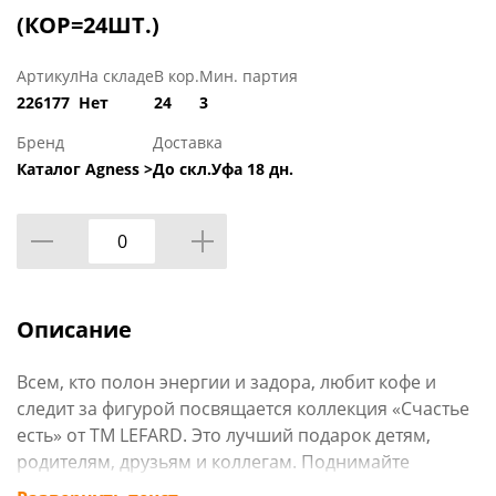
(КОР=24ШТ.)
Артикул
На складе
В кор.
Мин. партия
226177
Нет
24
3
Бренд
Доставка
Каталог Agness >
До скл.Уфа 18 дн.
Описание
Всем, кто полон энергии и задора, любит кофе и
следит за фигурой посвящается коллекция «Счастье
есть» от ТМ LEFARD. Это лучший подарок детям,
родителям, друзьям и коллегам. Поднимайте
настроение вместе с веселыми кроликами, верьте,