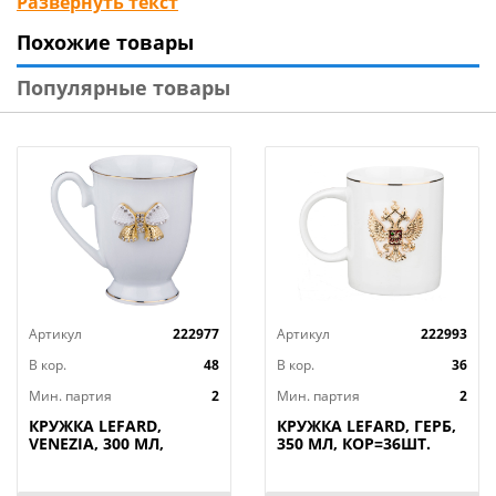
Развернуть текст
Счастье есть! Кружки, чайные пары, стаканы с
Похожие товары
силиконовыми крышками, банки для кофе, тарелки и
салатники выполнены на тонкостенном
Популярные товары
высококачественном фарфоре. Удобные формы и
размеры. Красочная упаковка. Продукция прошла
сертификацию, безопасна для контакта с пищевыми
продуктами. Можно использовать в микроволновой
печи, мыть в посудомоечной машине.
Артикул
222977
Артикул
222993
В кор.
48
В кор.
36
Мин. партия
2
Мин. партия
2
КРУЖКА LEFARD,
КРУЖКА LEFARD, ГЕРБ,
VENEZIA, 300 МЛ,
350 МЛ, КОР=36ШТ.
КОР=48ШТ.