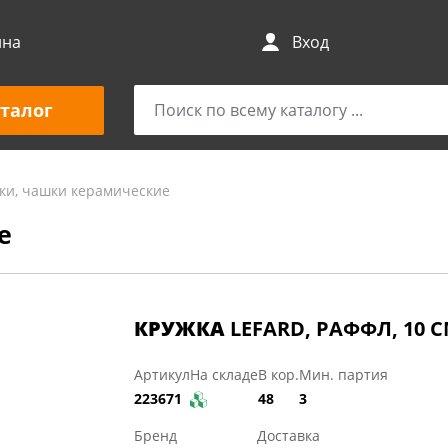
ина
Вход
талог
ки, чашки керамические
е
КРУЖКА
LEFARD, РАФФЛ, 10 С
Артикул
На складе
В кор.
Мин. партия
223671
48
3
Бренд
Доставка