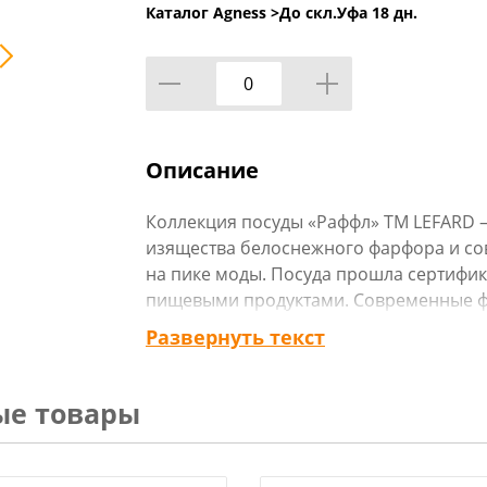
Каталог Agness >
До скл.Уфа 18 дн.
Описание
Коллекция посуды «Раффл» ТМ LEFARD –
изящества белоснежного фарфора и со
на пике моды. Посуда прошла сертифик
пищевыми продуктами. Современные фо
отличная сервировка стола на каждый д
Развернуть текст
Посуда прекрасно сочетается с любым
отличный подарок в любой дом. Мыть
можно мыть в посудомоечной машине,
ые товары
печи.