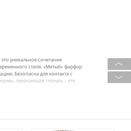
 это уникальное сочетание
временного стиля. «Мятый» фарфор
ацию. Безопасна для контакта с
рмы, сверкающая глазурь – это
ень и для торжественных случаев.
и цветными коллекциями. Это
 мягкими моющими средствами,
 использовать в микроволновой