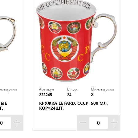
н. партия
Артикул
В кор.
Мин. партия
223245
24
2
НЫЕ
КРУЖКА LEFARD, СССР, 500 МЛ,
Т.
КОР=24ШТ.