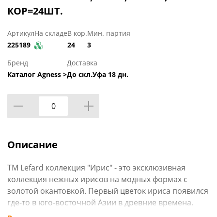
КОР=24ШТ.
Артикул
На складе
В кор.
Мин. партия
225189
24
3
Бренд
Доставка
Каталог Agness >
До скл.Уфа 18 дн.
Описание
TM Lefard коллекция "Ирис" - это эксклюзивная
коллекция нежных ирисов на модных формах с
золотой окантовкой. Первый цветок ириса появился
где-то в юго-восточной Азии в древние времена.
Ирис был так красив, что им любовались и звери, и