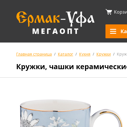
Корз
Ка
Главная страница
Каталог
Кухня
Кружки
Круж
Кружки, чашки керамически