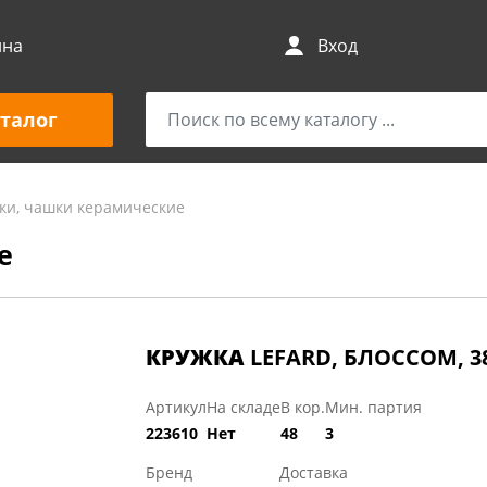
ина
Вход
талог
ки, чашки керамические
е
КРУЖКА
LEFARD, БЛОССОМ, 3
Артикул
На складе
В кор.
Мин. партия
223610
Нет
48
3
Бренд
Доставка