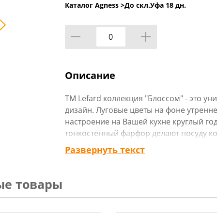
Каталог Agness >
До скл.Уфа 18 дн.
Описание
TM Lefard коллекция "Блоссом" - это 
дизайн. Луговые цветы на фоне утренне
настроение на Вашей кухне круглый го
тонкостенный фарфор делают посуду к
подарком к любому торжеству. Продук
Развернуть текст
безопасна для контакта с пищевыми пр
микроволновой печи, не рекомендуетс
ые товары