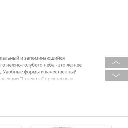
уникальный и запоминающийся
го нежно-голубого неба - это летнее
д. Удобные формы и качественный
оллекции "Стрекоза" прекрасным
ция прошла сертификацию и
одуктами. Не использовать в
я мыть в посудомоечной машине.