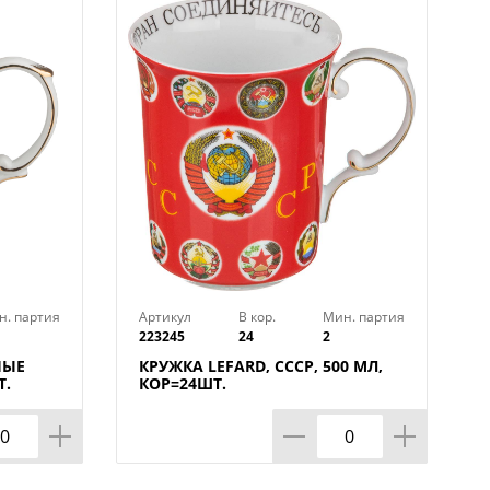
н. партия
Артикул
В кор.
Мин. партия
223245
24
2
НЫЕ
КРУЖКА LEFARD, СССР, 500 МЛ,
Т.
КОР=24ШТ.