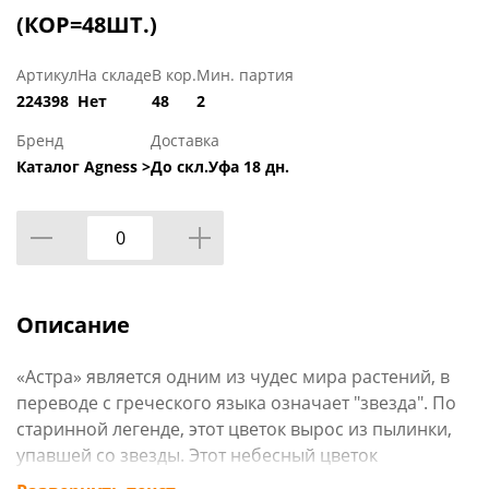
(КОР=48ШТ.)
Артикул
На складе
В кор.
Мин. партия
224398
Нет
48
2
Бренд
Доставка
Каталог Agness >
До скл.Уфа 18 дн.
Описание
«Астра» является одним из чудес мира растений, в
переводе с греческого языка означает "звезда". По
старинной легенде, этот цветок вырос из пылинки,
упавшей со звезды. Этот небесный цветок
объединяет в себе основные запахи осени,