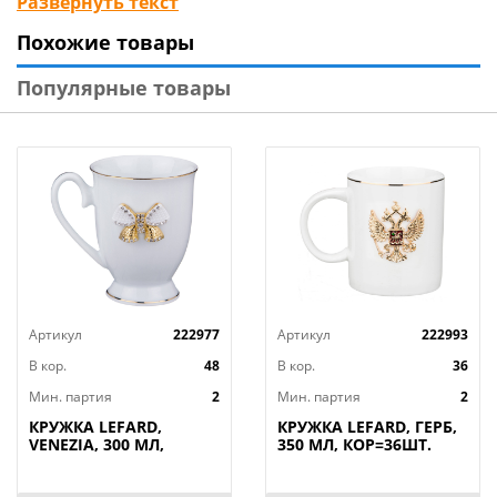
Развернуть текст
доносящие свежесть дождя и игру багряных красок.
Похожие товары
Посуда этой коллекции безупречно впишется
практически в любой интерьер кухни. Рельефный
Популярные товары
декор, блеск и прозрачность фарфора делает
особенно привлекательным эту коллекцию.
Артикул
222977
Артикул
222993
В кор.
48
В кор.
36
Мин. партия
2
Мин. партия
2
КРУЖКА LEFARD,
КРУЖКА LEFARD, ГЕРБ,
VENEZIA, 300 МЛ,
350 МЛ, КОР=36ШТ.
КОР=48ШТ.