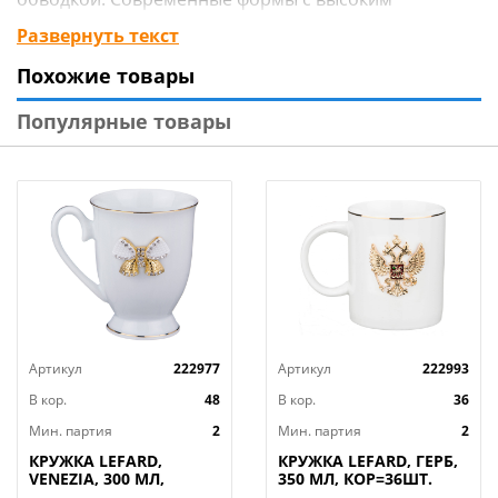
бортиком, удобные размеры. Все изделия покрыты
Развернуть текст
блестящей глазурью, нежные и выразительные,
Похожие товары
легко сделают сервировку стола стильной и
ультрамодной. Посуда хороша как для ежедневного
Популярные товары
использования, так и для торжественных случаев.
Прошла сертификацию. Безопасна для контакта с
пищевыми продуктами. Не рекомендуется
использовать в микроволновой печи, можно мыть в
посудомоечной машине с применением мягких
неабразивных средств.
Артикул
222977
Артикул
222993
В кор.
48
В кор.
36
Мин. партия
2
Мин. партия
2
КРУЖКА LEFARD,
КРУЖКА LEFARD, ГЕРБ,
VENEZIA, 300 МЛ,
350 МЛ, КОР=36ШТ.
КОР=48ШТ.