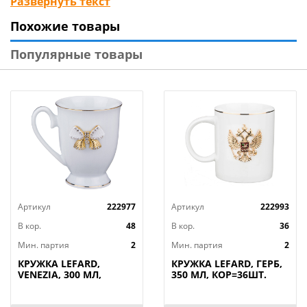
Развернуть текст
прекрасно сочетаются друг с другом. Посуда прошла
Похожие товары
сертификацию. Безопасна для контакта с пищевыми
продуктами. Мыть мягкими моющими
Популярные товары
неабразивными средствами. Можно использовать в
микроволновой печи, мыть в посудомоечной
машине.
Артикул
222977
Артикул
222993
В кор.
48
В кор.
36
Мин. партия
2
Мин. партия
2
КРУЖКА LEFARD,
КРУЖКА LEFARD, ГЕРБ,
VENEZIA, 300 МЛ,
350 МЛ, КОР=36ШТ.
КОР=48ШТ.