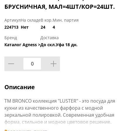
БРУСНИЧНАЯ, МАЛ=4ШТ/КОР=24ШТ.
Артикул
На складе
В кор.
Мин. партия
224713
Нет
24
4
Бренд
Доставка
Каталог Agness >
До скл.Уфа 18 дн.
Описание
ТМ BRONCO коллекция "LUSTER" - это посуда для
кухни из качественного фарфора с модной
зеркальной полировкой. Современная удобная
форма, стильное и модное цветовое решение.
Сверкающая глазурь. Все изделия коллекций