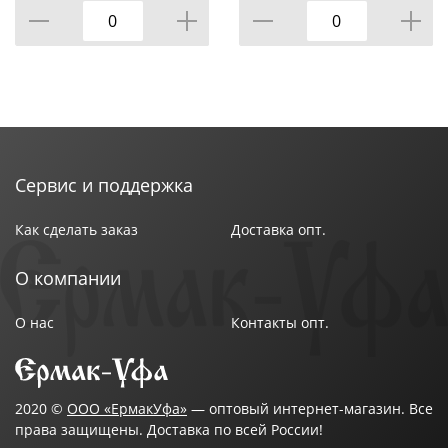
Правила ухода за доломитовой посудой не сложные:
• НЕ использовать абразивные чистящие средства;
• НЕ использовать в СВЧ печах и ПММ;
Сервис и поддержка
• мыть с применением нейтральных моющих
Как сделать заказ
Доставка опт.
средств;
О компании
• избегать резкого перепада температур.
О нас
Контакты опт.
Итог:
2020 ©
ООО «ЕрмакУфа»
— оптовый интернет-магазин. Все
права защищены. Доставка по всей России!
• Высококачественный товар в Элегантной упаковке