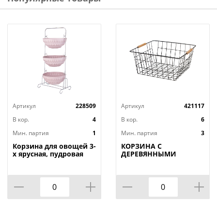
Артикул
228509
Артикул
421117
В кор.
4
В кор.
6
Мин. партия
1
Мин. партия
3
Корзина для овощей 3-
КОРЗИНА С
х ярусная, пудровая
ДЕРЕВЯННЫМИ
РУЧКАМИ ЧЕРНАЯ
31.5*30.5*15.5 СМ
(КОР=12ШТ)