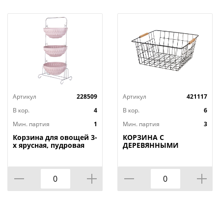
Артикул
228509
Артикул
421117
В кор.
4
В кор.
6
Мин. партия
1
Мин. партия
3
Корзина для овощей 3-
КОРЗИНА С
х ярусная, пудровая
ДЕРЕВЯННЫМИ
РУЧКАМИ ЧЕРНАЯ
31.5*30.5*15.5 СМ
(КОР=12ШТ)