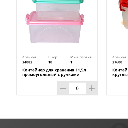
Артикул
В кор.
Мин. партия
Артикул
34082
10
1
27600
Контейнер для хранения 11,5л
Контей
прямоугольный с ручками,
круглы
Альтернатива, м425, 1/10
Альтерн