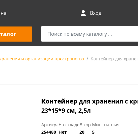
ина
Вход
талог
 хранения и организации пространства
Контейнер для хране
Контейнер
для хранения с к
23*15*9 см, 2,5л
Артикул
На складе
В кор.
Мин. партия
254480
Нет
20
5