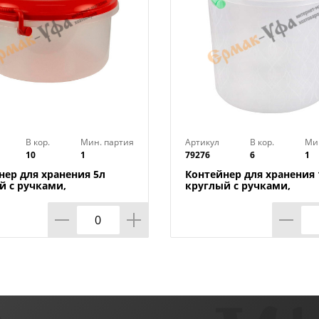
В кор.
Мин. партия
Артикул
В кор.
Ми
10
1
79276
6
1
нер для хранения 5л
Контейнер для хранения 
й с ручками,
круглый с ручками,
атива, м097, 1/10
Альтернатива, М6762, 1/6