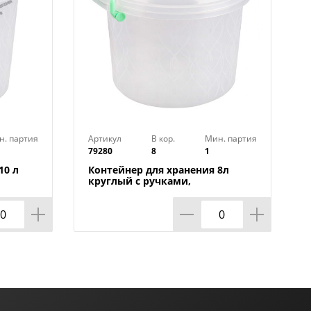
н. партия
Артикул
В кор.
Мин. партия
79280
8
1
10 л
Контейнер для хранения 8л
круглый с ручками,
Альтернатива, М098, 1/8