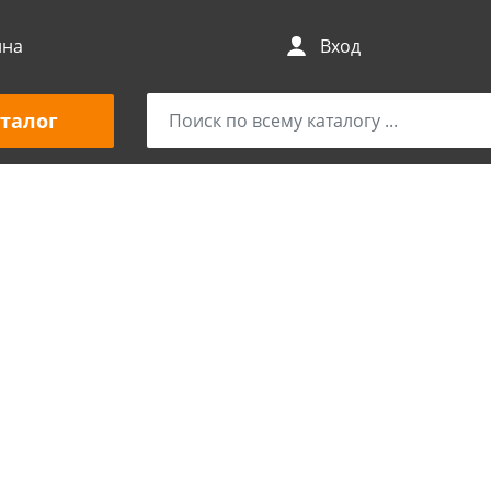
ина
Вход
талог