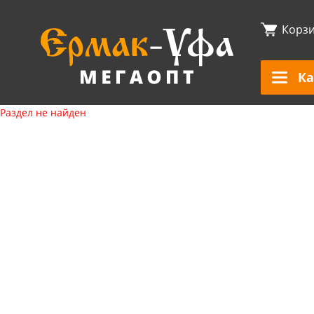
Корз
Ка
Раздел не найден