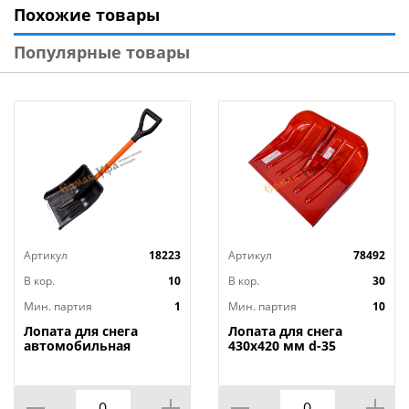
Похожие товары
Тип товара: Лопата
Серия: Эконом
Популярные товары
Артикул
18223
Артикул
78492
В кор.
10
В кор.
30
Мин. партия
1
Мин. партия
10
Лопата для снега
Лопата для снега
автомобильная
430х420 мм d-35
280х370 мм длина 975
поликарбонат, цвета в
мм Авто Витязь,
ассорт. , Салават НЕ
черенок. в
БЬЕТСЯ, 10/10
морозстойкой.