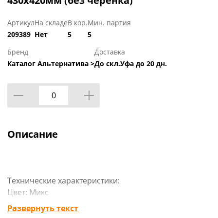
430х420мм (без черенка)
Артикул
На складе
В кор.
Мин. партия
209389
Нет
5
5
Бренд
Доставка
Каталог Альтернатива >
До скл.Уфа до 20 дн.
Описание
Технические характеристики:
Цвет: Микс
Вес: 1.167 кг
Развернуть текст
Размеры изделия (ДхШхВ): 420х115х430 мм