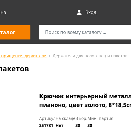
ина
Вход
талог
 прищепки, держатели
Держатели для полотенец и пакетов
пакетов
Крючок
интерьерный металл
пианоно, цвет золото, 8*18,5
Артикул
На складе
В кор.
Мин. партия
251781
Нет
30
30