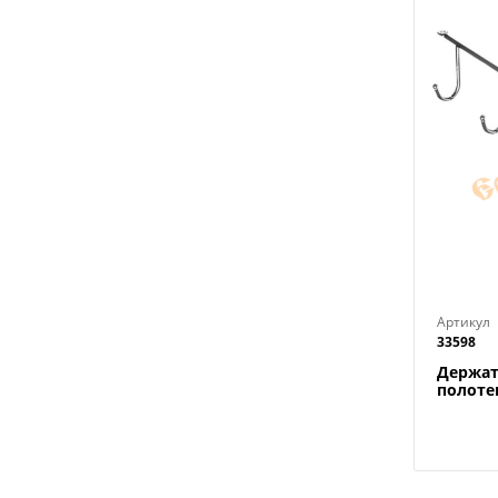
Артикул
33598
Держат
полоте
крепле