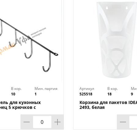
В кор.
Мин. партия
Артикул
В кор.
Ми
10
1
525518
18
9
ель для кухонных
Корзина для пакетов IDE
нец 5 крючков с
2493, белая
нием сбоку VETTA, 1/50