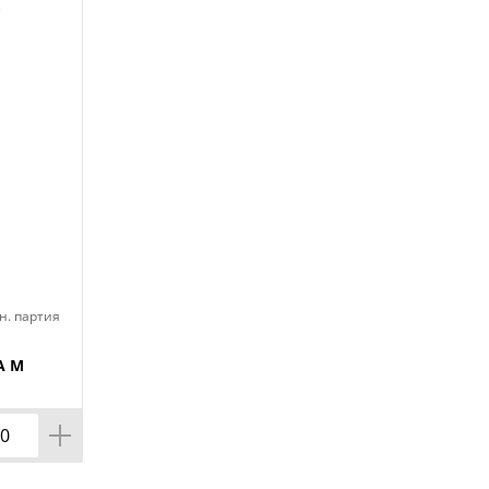
н. партия
A М