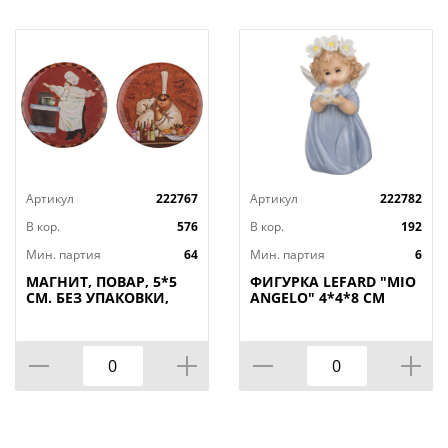
Артикул
222767
Артикул
222782
В кор.
576
В кор.
192
Мин. партия
64
Мин. партия
6
МАГНИТ, ПОВАР, 5*5
ФИГУРКА LEFARD "MIO
СМ. БЕЗ УПАКОВКИ,
ANGELO" 4*4*8 СМ
КОР=288ШТ
(КОР=192ШТ.)