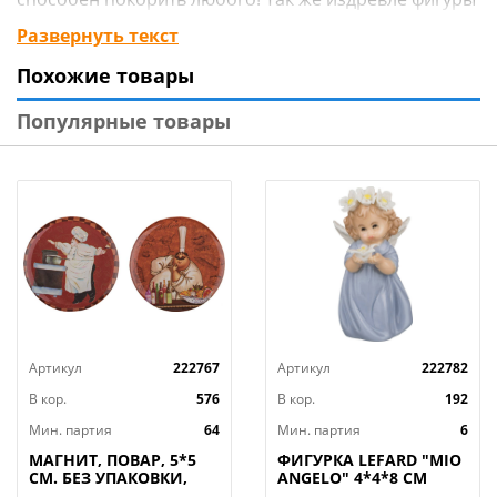
животных, помимо внешнего облика, имели и
Развернуть текст
своеобразное значение. Они расставляются на
Похожие товары
полках дома для того, чтобы притягивать удачу,
деньги, здоровье и благополучие.
Популярные товары
Коллекция FLOWER FANTASY изготовлена из
полирезина. Полирезин – это новый полимерный
материал, который создают из смеси каменной
крошки и смолы с добавлением красящих
пигментов.
Артикул
222767
Артикул
222782
Преимущества изделий из полирезина:
В кор.
576
В кор.
192
 экологичность – не имеет запаха, не выделяет
Мин. партия
64
Мин. партия
6
токсичных или раздражающих веществ;
МАГНИТ, ПОВАР, 5*5
ФИГУРКА LEFARD "MIO
СМ. БЕЗ УПАКОВКИ,
ANGELO" 4*4*8 СМ
КОР=288ШТ
(КОР=192ШТ.)