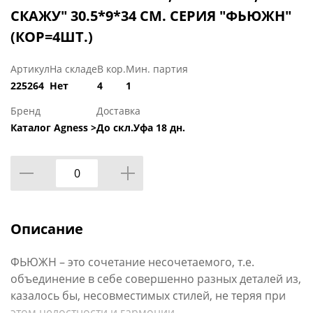
СКАЖУ" 30.5*9*34 СМ. СЕРИЯ "ФЬЮЖН"
(КОР=4ШТ.)
Артикул
На складе
В кор.
Мин. партия
225264
Нет
4
1
Бренд
Доставка
Каталог Agness >
До скл.Уфа 18 дн.
Описание
ФЬЮЖН – это сочетание несочетаемого, т.е.
объединение в себе совершенно разных деталей из,
казалось бы, несовместимых стилей, не теряя при
этом целостности и гармонии.