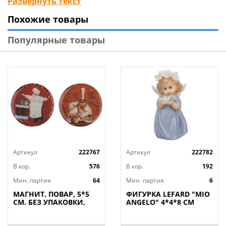
Развернуть текст
своеобразное значение. Они расставляются на
Похожие товары
полках дома для того, чтобы притягивать удачу,
деньги, здоровье и благополучие.
Популярные товары
Серия ОРИГАМИ изготовлена из полирезина
(полистоун). Полирезин – это новый полимерный
материал, который создают из смеси каменной
крошки и смолы с добавлением красящих
пигментов.
Артикул
222767
Артикул
222782
Преимущества изделий из полирезина:
В кор.
576
В кор.
192
 экологичность – не имеет запаха, не выделяет
Мин. партия
64
Мин. партия
6
токсичных или раздражающих веществ;
МАГНИТ, ПОВАР, 5*5
ФИГУРКА LEFARD "MIO
СМ. БЕЗ УПАКОВКИ,
ANGELO" 4*4*8 СМ
КОР=288ШТ
(КОР=192ШТ.)
 влагоустоичивость – можно поставить любимую