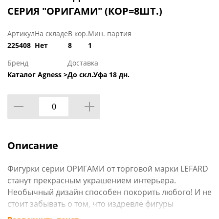
СЕРИЯ "ОРИГАМИ" (КОР=8ШТ.)
Артикул
На складе
В кор.
Мин. партия
225408
Нет
8
1
Бренд
Доставка
Каталог Agness >
До скл.Уфа 18 дн.
Описание
Фигурки серии ОРИГАМИ от торговой марки LEFARD
станут прекрасным украшением интерьера.
Необычный дизайн способен покорить любого! И не
стоит забывать о том, что издревле фигуры
животных, помимо внешнего облика, имели и