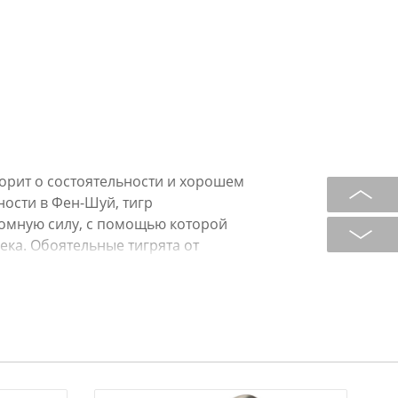
орит о состоятельности и хорошем
тности в Фен-Шуй, тигр
ромную силу, с помощью которой
века. Обоятельные тигрята от
м подарком, принеся в дом
алыши деколированы и росписаны
интерьер помещений, обставленных,