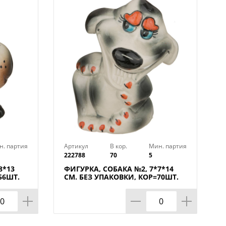
я присутствию этих фарфоровых
лее уютной и теплой.
ь абразивные чистящие средства.
н. партия
Артикул
В кор.
Мин. партия
222788
70
5
8*13
ФИГУРКА, СОБАКА №2, 7*7*14
56ШТ.
СМ. БЕЗ УПАКОВКИ, КОР=70ШТ.