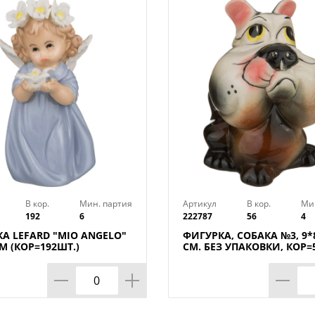
практически, в любом стиле. Благодар
изделий, атмосфера дома становится бо
Правило ухода: Запрещается применят
Удалять пыль мягкой тканью.
В кор.
Мин. партия
Артикул
В кор.
Ми
192
6
222787
56
4
А LEFARD "MIO ANGELO"
ФИГУРКА, СОБАКА №3, 9*
СМ (КОР=192ШТ.)
СМ. БЕЗ УПАКОВКИ, КОР=