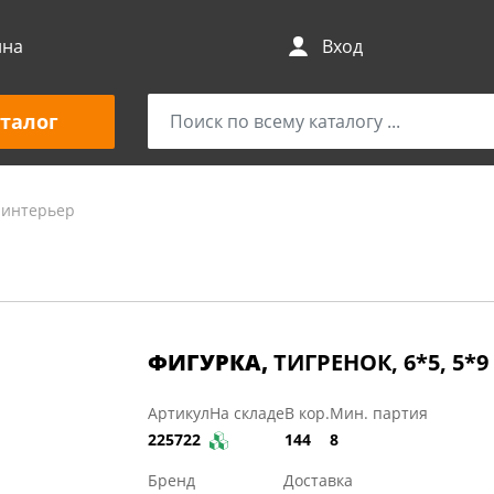
ина
Вход
талог
 интерьер
ФИГУРКА,
ТИГРЕНОК, 6*5, 5*
Артикул
На складе
В кор.
Мин. партия
225722
144
8
Бренд
Доставка