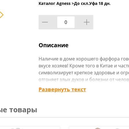
Каталог Agness >
До скл.Уфа 18 дн.
Описание
Наличие в доме хорошего фарфора гов
вкусе хозяев! Кроме того в Китае и час
символизирует крепкое здоровье и ог
отгоняет злых духов и болезни от чело
торговой марки LEFARD станут отличны
Развернуть текст
благополучие.
ые товары
Эти милые и немного трогательные м
вручную. Они отлично вписываются в 