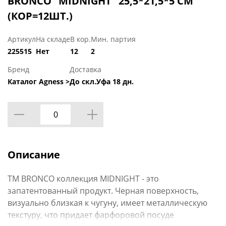
BRONCO "MIDNIGHT" 25,5*21,5*5 СМ
(КОР=12ШТ.)
Артикул
На складе
В кор.
Мин. партия
225515
Нет
12
2
Бренд
Доставка
Каталог Agness >
До скл.Уфа 18 дн.
Описание
ТМ BRONCO коллекция MIDNIGHT - это
запатентованный продукт. Черная поверхность,
визуально близкая к чугуну, имеет металлическую
текстуру, что придает фарфоровой посуде