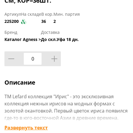
СМ, КОР=36ШТ.
Артикул
На складе
В кор.
Мин. партия
225200
36
2
Бренд
Доставка
Каталог Agness >
До скл.Уфа 18 дн.
Описание
TM Lefard коллекция "Ирис" - это эксклюзивная
коллекция нежных ирисов на модных формах с
золотой окантовкой. Первый цветок ириса появился
где-то в юго-восточной Азии в древние времена.
Ирис был так красив, что им любовались и звери, и
Развернуть текст
птицы, и воды, и ветры. Они разнесли семена этого