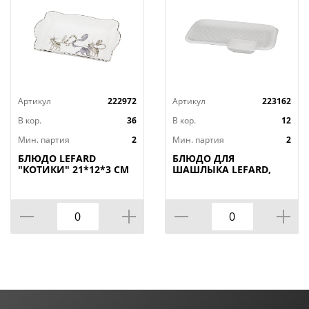
Артикул
222972
Артикул
223162
В кор.
36
В кор.
12
Мин. партия
2
Мин. партия
2
БЛЮДО LEFARD
БЛЮДО ДЛЯ
"КОТИКИ" 21*12*3 СМ
ШАШЛЫКА LEFARD,
(КОР=36ШТ.)
ДИАМАНД, 31*19, 5*3
СМ, КОР=12ШТ.