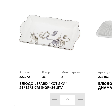
Артикул
В кор.
Мин. партия
Артикул
222972
36
2
223162
БЛЮДО LEFARD "КОТИКИ"
БЛЮДО
21*12*3 СМ (КОР=36ШТ.)
ДИАМАН
КОР=12