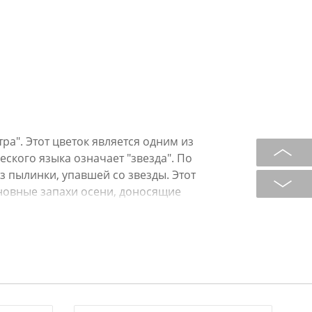
ра". Этот цветок является одним из
еского языка означает "звезда". По
з пылинки, упавшей со звезды. Этот
новные запахи осени, доносящие
. Посуда этой коллекции
бой интерьер. Рельефный декор,
фарфора делают особенно
рекрасный подарок. Мыть с
ств. Не использовать в СВЧ посуду
ании в посудомоечных машинах
ратура и химически активные