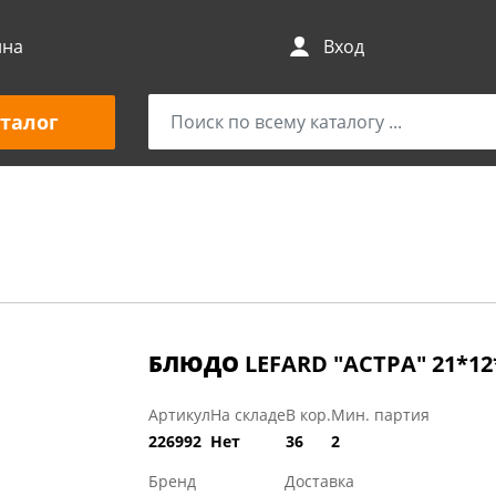
ина
Вход
талог
БЛЮДО
LEFARD "АСТРА" 21*12
Артикул
На складе
В кор.
Мин. партия
226992
Нет
36
2
Бренд
Доставка