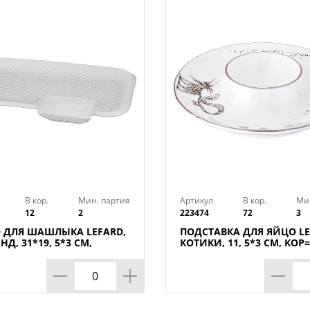
моющие средства способны причинить
(деколь, «золотая» отводка).
В кор.
Мин. партия
Артикул
В кор.
Ми
12
2
223474
72
3
 ДЛЯ ШАШЛЫКА LEFARD,
ПОДСТАВКА ДЛЯ ЯЙЦО LE
Д, 31*19, 5*3 СМ,
КОТИКИ, 11, 5*3 СМ, КОР
ШТ.