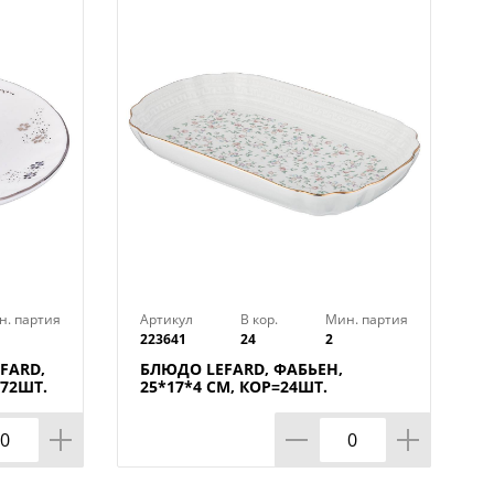
 вред декоративным покрытиям
н. партия
Артикул
В кор.
Мин. партия
223641
24
2
FARD,
БЛЮДО LEFARD, ФАБЬЕН,
=72ШТ.
25*17*4 СМ, КОР=24ШТ.