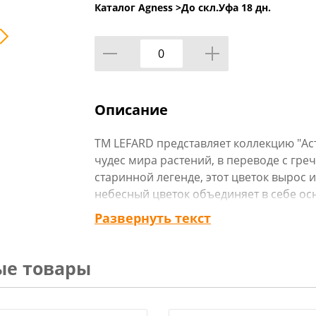
Каталог Agness >
До скл.Уфа 18 дн.
Описание
ТМ LEFARD представляет коллекцию "Аст
чудес мира растений, в переводе с греч
старинной легенде, этот цветок вырос и
небесный цветок объединяет в себе ос
свежесть дождя и игру багряных красок
Развернуть текст
безупречно впишется практически в лю
блеск и прозрачность тонкостенного 
привлекательной эту коллекцию. Это п
ые товары
применением нейтральных моющих сред
с «золотой отводкой». При использов
обратите внимание, что высокая темпе