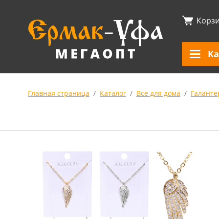
Корз
Ка
Главная страница
Каталог
Все для дома
Галанте