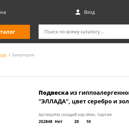
ина
Вход
талог
рея
Бижутерия
Подвеска
из гиппоалергенно
"ЭЛЛАДА", цвет серебро и зол
Артикул
На складе
В кор.
Мин. партия
252848
Нет
20
10