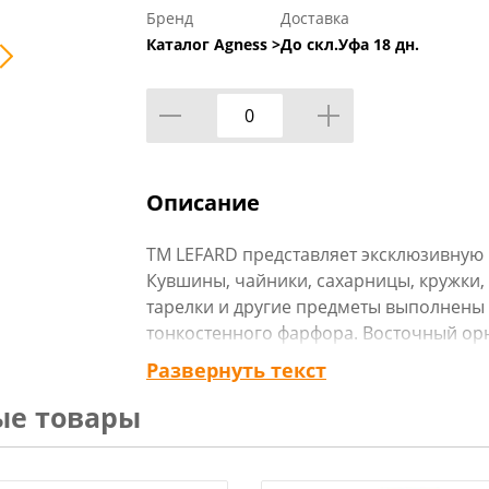
Бренд
Доставка
Каталог Agness >
До скл.Уфа 18 дн.
Описание
ТМ LEFARD представляет эксклюзивную
Кувшины, чайники, сахарницы, кружки,
тарелки и другие предметы выполнены
тонкостенного фарфора. Восточный ор
отделкой золотом украшают изделия. 
Развернуть текст
подарок, всегда нужный и теплый. Отно
ые товары
почтением. Посуду коллекции можно ис
жизни, так и на торжественном приеме
посудомоечной машине и использовать