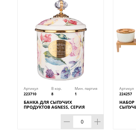
Артикул
В кор.
Мин. партия
Артикул
223710
8
1
224257
БАНКА ДЛЯ СЫПУЧИХ
НАБОР 
ПРОДУКТОВ AGNESS, СЕРИЯ
СЫПУЧИ
ВИНТАЖ, 12 Х 12СМ/ 1, 2Л,
250 МЛ
КОР=8ШТ.
В=11 С