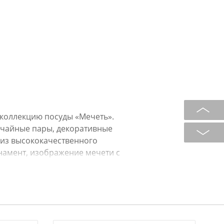
 коллекцию посуды «Мечеть».
 чайные пары, декоративные
 из высококачественного
намент, изображение мечети с
Это прекрасный мусульманский
ситесь к нему бережно и с
пользовать как в повседневной
. Не рекомендуется мыть в
 в микроволновой печи.