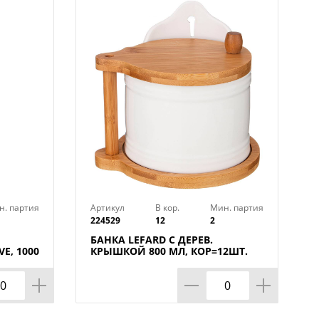
н. партия
Артикул
В кор.
Мин. партия
224529
12
2
БАНКА LEFARD С ДЕРЕВ.
E, 1000
КРЫШКОЙ 800 МЛ, КОР=12ШТ.
6ШТ.