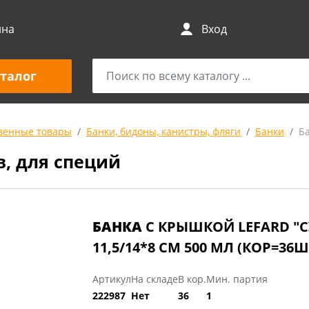
ина
Вход
талог
венные товары
Банки, бидоны, канистры, фляги
Банки
Б
в, для специй
БАНКА
С КРЫШКОЙ LEFARD "С
11,5/14*8 СМ 500 МЛ (КОР=36Ш
Артикул
На складе
В кор.
Мин. партия
222987
Нет
36
1