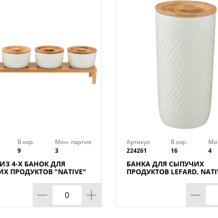
В кор.
Мин. партия
Артикул
В кор.
Ми
9
3
224261
16
4
ИЗ 4-Х БАНОК ДЛЯ
БАНКА ДЛЯ СЫПУЧИХ
Х ПРОДУКТОВ "NATIVE"
ПРОДУКТОВ LEFARD, NATIV
. НА ПОДСТАВКЕ 41*10 СМ.
МЛ, ДИАМЕТР=9, 5 СМ.
М.(КОР=9НАБ.)
ВЫСОТА=19, 5 СМ., КОР=1