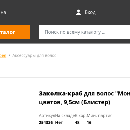
ина
Вход
талог
рея
Аксессуары для волос
Заколка-краб
для волос "Мон
цветов, 9,5см (Блистер)
Артикул
На складе
В кор.
Мин. партия
254336
Нет
48
16