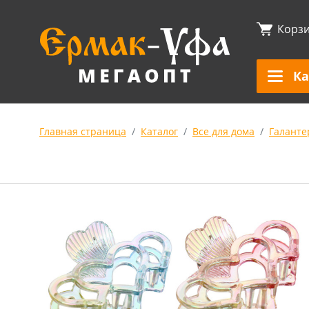
Корз
Ка
Главная страница
Каталог
Все для дома
Галанте