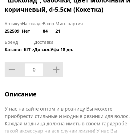
"Шоколад", бабочки, цвет молочный и
коричневый, d-5.5см (Кокетка)
Артикул
На складе
В кор.
Мин. партия
252509
Нет
84
21
Бренд
Доставка
Каталог KIT >
До скл.Уфа 18 дн.
Описание
У нас на сайте оптом и в розницу Вы можете
приобрести стильные и модные резинки для волос.
Каждая модница должна иметь в своем гардеробе
такой аксессуар на все случаи жизни! У нас Вы