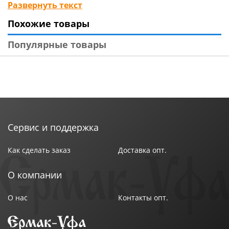
найдете резинки для волос с изысканным и
Развернуть текст
современным дизайном, яркие или классические, в
Похожие товары
виде бантиков или зверюшек, с бусинами или
стразами, с кружевной каймой или бархатом. Наши
Популярные товары
аксессуары для волос не оставят Вас равнодушными
и могут стать приятным подарком.
Сервис и поддержка
Как сделать заказ
Доставка опт.
О компании
О нас
Контакты опт.