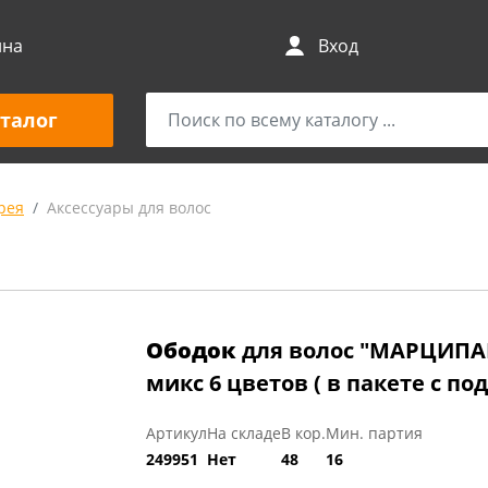
ина
Вход
талог
рея
Аксессуары для волос
Ободок
для волос "МАРЦИПАН
микс 6 цветов ( в пакете с по
Артикул
На складе
В кор.
Мин. партия
249951
Нет
48
16