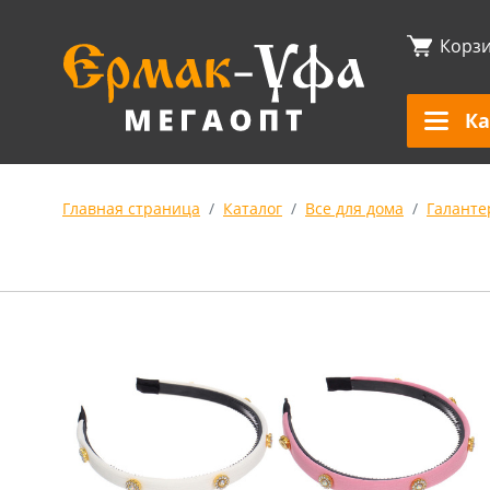
Корз
Ка
Главная страница
Каталог
Все для дома
Галанте