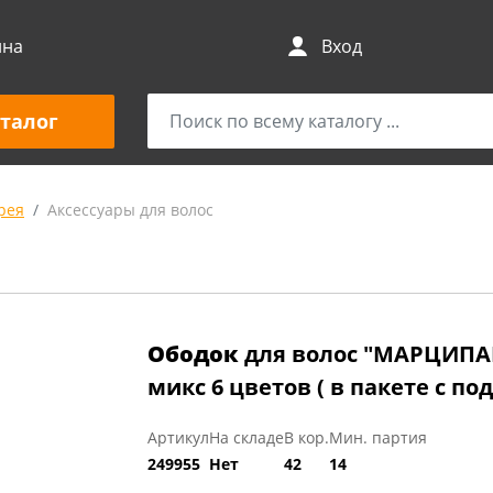
ина
Вход
талог
рея
Аксессуары для волос
Ободок
для волос "МАРЦИПАН
микс 6 цветов ( в пакете с по
Артикул
На складе
В кор.
Мин. партия
249955
Нет
42
14