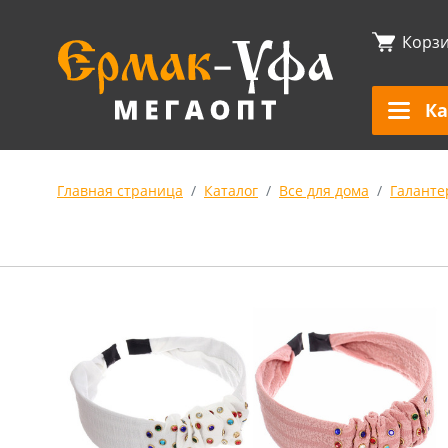
Корз
Ка
Главная страница
Каталог
Все для дома
Галанте