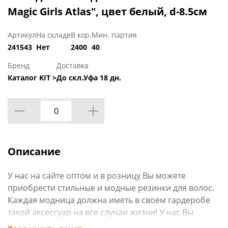
Magic Girls Atlas", цвет белый, d-8.5см
Артикул
На складе
В кор.
Мин. партия
241543
Нет
2400
40
Бренд
Доставка
Каталог KIT >
До скл.Уфа 18 дн.
Описание
У нас на сайте оптом и в розницу Вы можете
приобрести стильные и модные резинки для волос.
Каждая модница должна иметь в своем гардеробе
такой аксессуар на все случаи жизни! У нас Вы
найдете резинки для волос с изысканным и