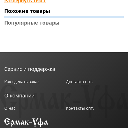
Развернуть текст
современным дизайном, яркие или классические, в
Похожие товары
виде бантиков или зверюшек, с бусинами или
стразами, с кружевной каймой или бархатом. Наши
Популярные товары
аксессуары для волос не оставят Вас равнодушными
и могут стать приятным подарком.
Сервис и поддержка
Как сделать заказ
Доставка опт.
О компании
О нас
Контакты опт.