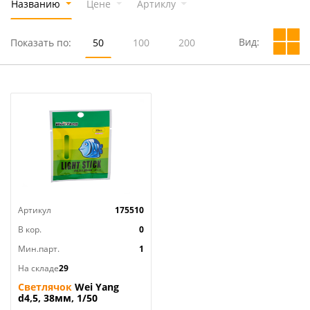
Названию
Цене
Артиклу
Вид:
Показать по:
50
100
200
Артикул
175510
В кор.
0
Мин.парт.
1
На складе
29
Светлячок
Wei Yang
d4,5, 38мм, 1/50